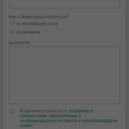
Как с Вами лучше связаться?
по электронной почте
по телефону
Comments
Я прочитал и согласен
c условиями и
положениями
,
уведомлением о
конфиденциальности Optoma
и
политикой файлов
cookie
.
*