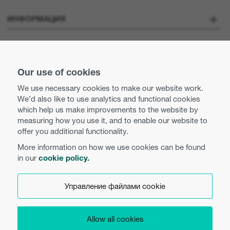
О Компании
ИНФОРМАЦИЯ
Optoma Corporate
Карьера
ОСТАВАЙТЕСЬ НА СВЯЗИ
Пресса о нас
Our use of cookies
Свяжитесь с нами
We use necessary cookies to make our website work.
Нормы деловой практики и этики
We’d also like to use analytics and functional cookies
Использование Cookies
which help us make improvements to the website by
measuring how you use it, and to enable our website to
Равные возможности
Политика конфиденциальности
offer you additional functionality.
More information on how we use cookies can be found
Условия использования веб-сайта
in our
cookie policy.
Русский
Настройки Cookie
Управление файлами cookie
Product Security
Allow all cookies
Copyright 2026 Optoma Europe Limited.