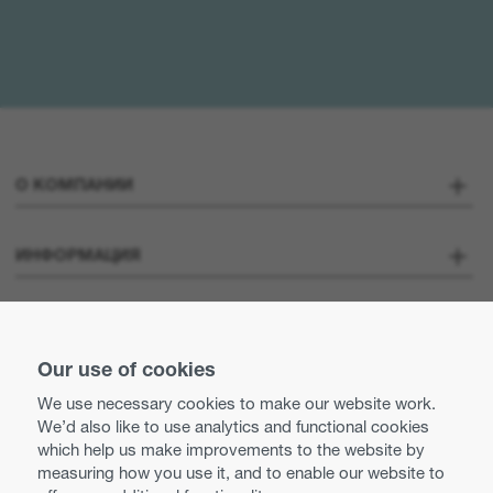
О КОМПАНИИ
О Компании
ИНФОРМАЦИЯ
Optoma Corporate
Карьера
ОСТАВАЙТЕСЬ НА СВЯЗИ
Пресса о нас
Our use of cookies
Свяжитесь с нами
We use necessary cookies to make our website work.
Нормы деловой практики и этики
We’d also like to use analytics and functional cookies
Использование Cookies
which help us make improvements to the website by
measuring how you use it, and to enable our website to
Равные возможности