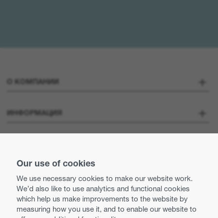
О КОМПАНИИ
О Компании
ИНФОРМАЦИЯ
Optoma Corporate
Карьера
ОСТАВАЙТЕСЬ НА СВЯЗИ
Пресса о нас
Our use of cookies
Свяжитесь с нами
We use necessary cookies to make our website work.
Нормы деловой практики и этики
We’d also like to use analytics and functional cookies
Использование Cookies
which help us make improvements to the website by
measuring how you use it, and to enable our website to
Равные возможности